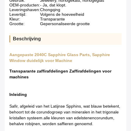
Gebruik:
Jewelery, horlogekast, horlogeglas
OEM-producten:
- Ja, dat klopt.
Leveringshaven:
Chongqing
Levertijd:
Volgens de hoeveelheid
Kleur:
Transparante
Grootte:
Gepersonaliseerde grootte
Beschrijving
Aangepaste 2040C Sapphire Glass Parts, Sapphire
Window duidelijk voor Machine
Transparante zaffirafdelingen Zaffirafdelingen voor
machines
Inleiding
Safir, afgeleid van het Latijnse Spphins, wat blauw betekent,
behoort tot de corundogroep van mineralen in het trigonale
kristallen systeem.alle kleuren van edelstenencorundum,
behalve robijnen, worden saffieren genoemd.