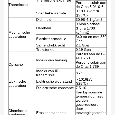
Thermische expansie
Perpendiculair aan
Thermische
de C-as:5.0*10-6
0.18 Cal/gm°K
Specifieke warmte
((25°C)
Dichtheid
30,98-4,1 g/cm3
9 Moh's schaal
Hardheid
(Hv) ≥ 1700
Mechanische
kg/mm2
apparatuur
340 tot en met 380
Elasticiteitsmodule
Gpa
Samendrukkracht
2.1 Gpa
Treksterkte
0.19 Gpa
Parallel aan de C-
as:1.769
Indeks van breking
Perpendiculair aan
Optische
de C-as:1.769
Indeks van IR-
85%
transmissie
> 1016Ω/cm
Elektrische
Elektrische weerstand
((25°C)
apparatuur
Dielectrische constante
7.5-10
Kan bij mormale
temperatuur niet
worden
gecorrodieerd
door
Chemische
Erosiebestandheid
toevoegingsstoffen
producten