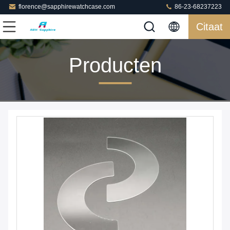
florence@sapphirewatchcase.com
86-23-68237223
Citaat
Producten