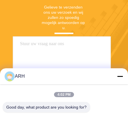
Gelieve te verzenden 
ons uw verzoek en wij 
zullen zo spoedig 
mogelijk antwoorden op 
u.
ARH
Verzend
4:02 PM
Good day, what product are you looking for?