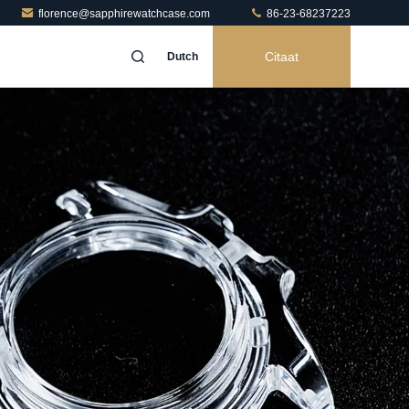
florence@sapphirewatchcase.com
86-23-68237223
Citaat
Dutch