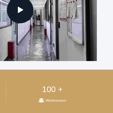
100 +
Werknemers