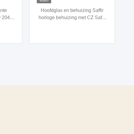
video
affir
Op maat gemaakte maat
Saffir
Sapphire Crystal Horlogekast
met 40-20 Scratch-Dig
oppervlakkegehalte en
λ/4@633nm oppervlakvlakte