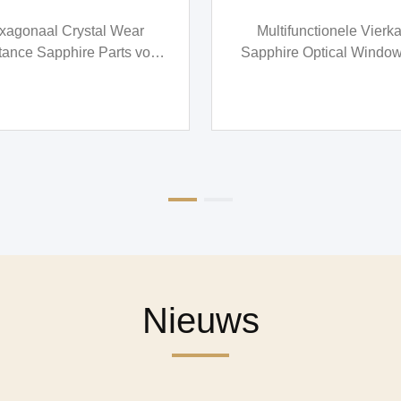
video
tifunctionele Vierkante
Hoofdglas en behuizing S
ire Optical Window 2040
horloge behuizing met CZ 
den Hoge Transparantie
groeimethode
Nieuws