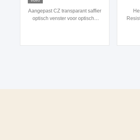
er
Hexagonaal Crystal Wear
Mul
Resistance Sapphire Parts voor
Sapph
Nauwkeurige Machine
Gra