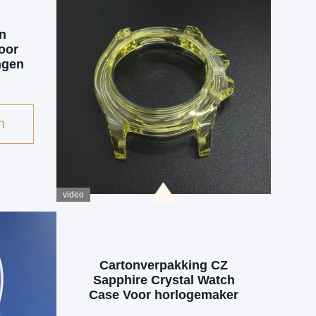
n
oor
ngen
n
video
Cartonverpakking CZ
Sapphire Crystal Watch
Case Voor horlogemaker