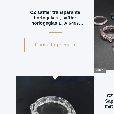
CZ saffier transparante
horlogekast, saffier
horlogeglas ETA 6497
uurwerk
Contact opnemen
video
CZ 
Sap
met 