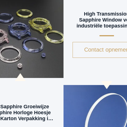
High Transmissio
Sapphire Window v
industriële toepassi
Contact opneme
Sapphire Groeiwijze
phire Horloge Hoesje
Karton Verpakking in
Chongqing