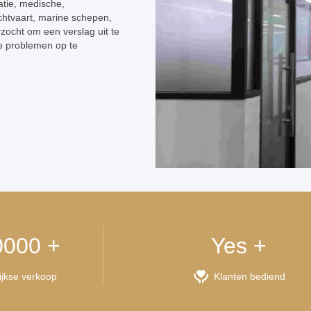
tie, medische,
chtvaart, marine schepen,
ocht om een verslag uit te
e problemen op te
0000 +
Yes +
ijkse verkoop
Klanten bediend