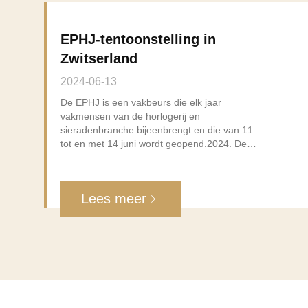
EPHJ-tentoonstelling in
Zwitserland
2024-06-13
De EPHJ is een vakbeurs die elk jaar
vakmensen van de horlogerij en
sieradenbranche bijeenbrengt en die van 11
tot en met 14 juni wordt geopend.2024. De
conferenties en tentoonstellingen die rond
innovatie en trends van deze markten worden
georganiseerd, zullen zich richten op ontwerp
Lees meer
en productie (materialen, processen,
gereedschappen, enz.).Deze tentoonstelling
is een geweldige gelegenheid om te praten
over innovatie, potentiële partners ontmoeten
en producten laten zien. Onze
saffierproducten krijgen veel aandacht van
bezoekers.