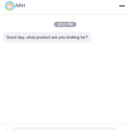
ARH
QC Profiel
10:21 PM
Good day, what product are you looking for?
ARH Sapphire Co., Ltd
florence@sapphirewatchcas
e.com
86-23-68237223
Zaal 2-11, Road van No.50
Yunhan, Chongqing China
De Goede Kwaliteit van China Sapphire Crystal Watch Case Leverancier.
Copyright © 2026 ARH Sapphire Co., Ltd . Alle rechten voorbehoudena.