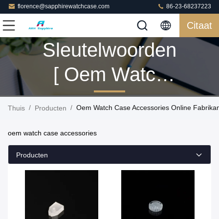
florence@sapphirewatchcase.com
86-23-68237223
Citaat
Sleutelwoorden
[ Oem Watch
Case
/
/
Oem Watch Case Accessories Online Fabrika
Thuis
Producten
Accessories ]
oem watch case accessories
Gelijke 7
Producten
Producten