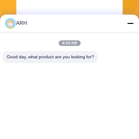
ARH
Verzend
6:54 AM
Good day, what product are you looking for?
ARH Sapphire Co., Ltd
florence@sapphirewatchcas
e.com
86-23-68237223
Zaal 2-11, Road van No.50
Yunhan, Chongqing China