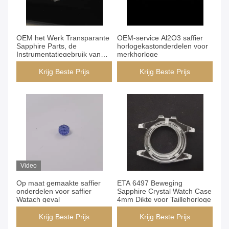
OEM het Werk Transparante
OEM-service Al2O3 saffier
Sapphire Parts, de
horlogekastonderdelen voor
Instrumentatiegebruik van
merkhorloge
Horlogekasttoebehoren
Krijg Beste Prijs
Krijg Beste Prijs
Video
Op maat gemaakte saffier
ETA 6497 Beweging
onderdelen voor saffier
Sapphire Crystal Watch Case
Watach geval
4mm Dikte voor Taillehorloge
Krijg Beste Prijs
Krijg Beste Prijs