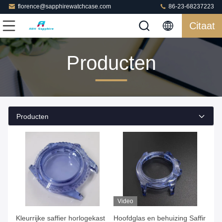
florence@sapphirewatchcase.com
86-23-68237223
Citaat
Producten
Producten
Video
Kleurrijke saffier horlogekast
Hoofdglas en behuizing Saffir