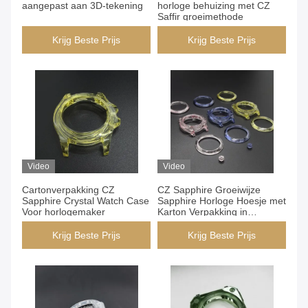
aangepast aan 3D-tekening
horloge behuizing met CZ
Saffir groeimethode
Krijg Beste Prijs
Krijg Beste Prijs
Video
Video
Cartonverpakking CZ
CZ Sapphire Groeiwijze
Sapphire Crystal Watch Case
Sapphire Horloge Hoesje met
Voor horlogemaker
Karton Verpakking in
Chongqing
Krijg Beste Prijs
Krijg Beste Prijs