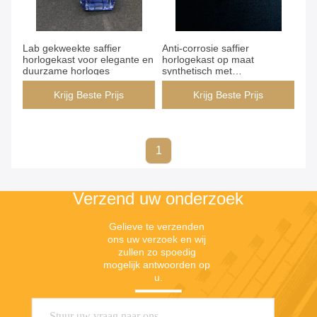
Lab gekweekte saffier
Anti-corrosie saffier
horlogekast voor elegante en
horlogekast op maat
duurzame horloges
synthetisch met
kleurenopties
Krijg Beste Prijs
Krijg Beste Prijs
1
Verzend uw onderzoek
Gelieve te verzenden 
ons uw verzoek en wij 
zullen zo spoedig 
mogelijk antwoorden op 
u.