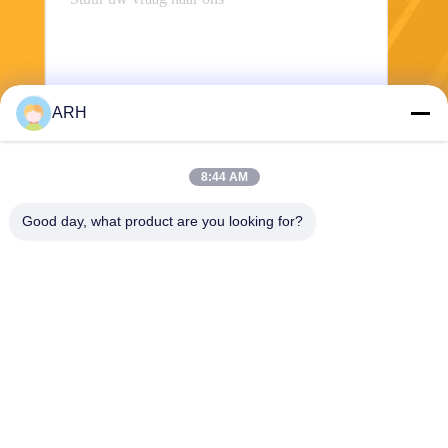
ARH
Verzend
8:44 AM
Good day, what product are you looking for?
ARH Sapphire Co., Ltd
florence@sapphirewatchcas
e.com
86-23-68237223
Zaal 2-11, Road van No.50