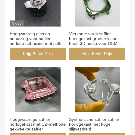
Video
Hoogwaardig glas en
Vierkante vorm saffier
behuizing voor saffier
horlogekast groene kleur
horloge behuizing met saffier
heeft 3D nodig voor OEM-
kristal
productie
Krijg Beste Prijs
Krijg Beste Prijs
Hoogwaardige saffier
Synthetische saffier saffier
horlogekast met CZ-methode
horlogekast met hoge
gekweekte saffier
slijtvastheid