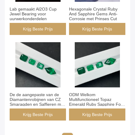
Lab gemaakt Al2O3 Cup
Hexagonale Crystal Ruby
Jewel Bearing voor
And Sapphire Gems Anti-
uurwerkonderdelen
Corrosie met Prinses Cut
Krijg Beste Prijs
Krijg Beste Prijs
De de aangepaste van de
ODM Welkom
Diamantenrobijnen van CZ
Multifunctioneel Topaz
Smaragden en Saffieren met
Emerald Ruby Sapphire For
Ovale Vorm
Jewellery
Krijg Beste Prijs
Krijg Beste Prijs