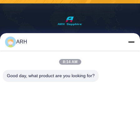
ARH Sapphire Co., Ltd
ARH
florence@sapphirewatchcas
e.com
8:14 AM
86-23-68237223
Zaal 2-11, Road van No.50
Good day, what product are you looking for?
Yunhan, Chongqing China
De Goede Kwaliteit van China Sapphire Crystal Watch Case Leverancier.
Copyright © 2026 ARH Sapphire Co., Ltd . Alle rechten voorbehoudena.