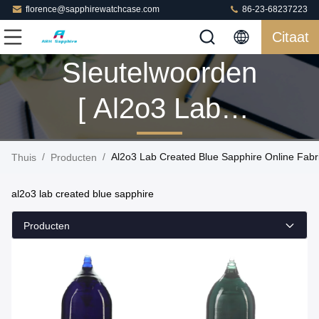
florence@sapphirewatchcase.com
86-23-68237223
Citaat
Sleutelwoorden
[ Al2o3 Lab
Created Blue
/
/
Al2o3 Lab Created Blue Sapphire Online Fabr
Thuis
Producten
Sapphire ]
al2o3 lab created blue sapphire
Gelijke 10
Producten
Producten