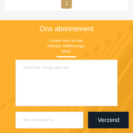
1
Ons abonnement
Lorem sum is niet 
zomaar willekeurige 
tekst.
Verzend