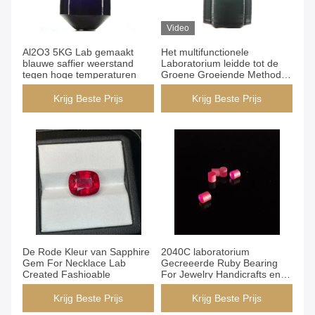
Video
Al2O3 5KG Lab gemaakt
Het multifunctionele
blauwe saffier weerstand
Laboratorium leidde tot de
tegen hoge temperaturen
Groene Groeiende Methode
van Sapphire By CZ
Krijg Beste Prijs
Krijg Beste Prijs
De Rode Kleur van Sapphire
2040C laboratorium
Gem For Necklace Lab
Gecreeerde Ruby Bearing
Created Fashioable
For Jewelry Handicrafts en
Klokken
Krijg Beste Prijs
Krijg Beste Prijs