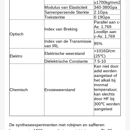
≥1700kg/mm2
Modulus van Elasticiteit
340-380Gpa
Samenpersende Sterkte
2.1Gpa
Treksterkte
0.19Gpa
Parallel aan c-
As: 1,769
Index van Breking
Loodlijn aan
Optisch
c-As: 1,769
Index van de Transmissie
85%
van IRL
>1016Ω/cm
Elektrische weerstand
Elektro
(25℃)
Diëlektrische Constante
7.5-10
Kan niet door
adid worden
aangetast of
het alkali bij
mormal
temperatuur,
Chemisch
Erosieweerstand
kan slechts
door HF bij
300℃ worden
aangetast
De syntheseexperimenten met robijnen en saffieren