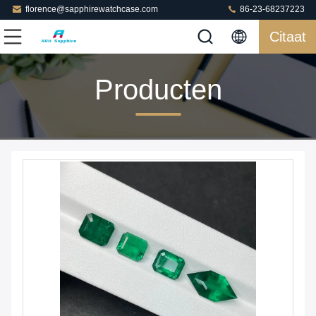
florence@sapphirewatchcase.com
86-23-68237223
Citaat
Producten