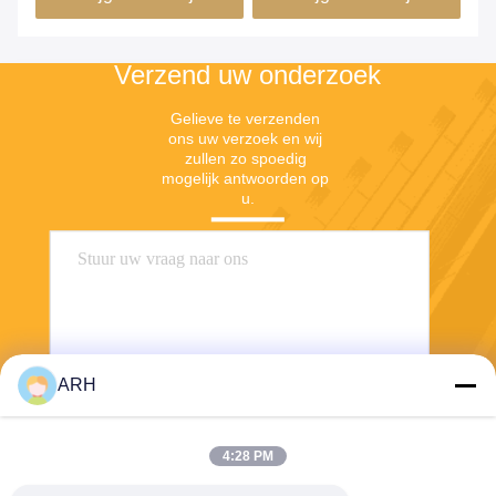
Verzend uw onderzoek
Gelieve te verzenden 
ons uw verzoek en wij 
zullen zo spoedig 
mogelijk antwoorden op 
u.
ARH
Verzend
4:28 PM