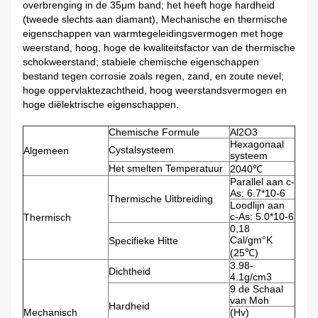
overbrenging in de 35μm band; het heeft hoge hardheid
(tweede slechts aan diamant), Mechanische en thermische
eigenschappen van warmtegeleidingsvermogen met hoge
weerstand, hoog, hoge de kwaliteitsfactor van de thermische
schokweerstand; stabiele chemische eigenschappen
bestand tegen corrosie zoals regen, zand, en zoute nevel;
hoge oppervlaktezachtheid, hoog weerstandsvermogen en
hoge diëlektrische eigenschappen.
Chemische Formule
Al2O3
Hexagonaal
Cystalsysteem
Algemeen
systeem
Het smelten Temperatuur
2040℃
Parallel aan c-
As: 6.7*10-6
Thermische Uitbreiding
Loodlijn aan
c-As: 5.0*10-6
Thermisch
0,18
Cal/gm°K
Specifieke Hitte
(25℃)
3.98-
Dichtheid
4.1g/cm3
9 de Schaal
van Moh
Hardheid
Mechanisch
(Hv)