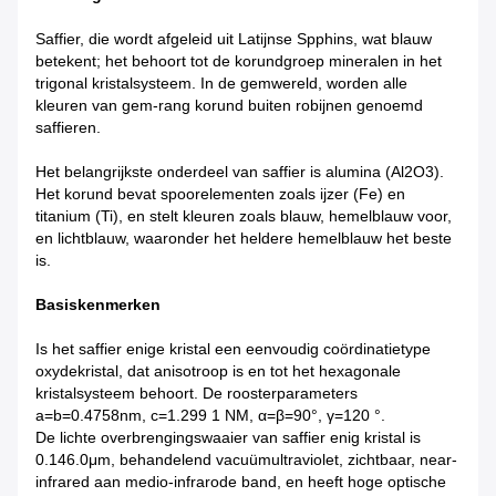
Saffier, die wordt afgeleid uit Latijnse Spphins, wat blauw
betekent; het behoort tot de korundgroep mineralen in het
trigonal kristalsysteem. In de gemwereld, worden alle
kleuren van gem-rang korund buiten robijnen genoemd
saffieren.
Het belangrijkste onderdeel van saffier is alumina (Al2O3).
Het korund bevat spoorelementen zoals ijzer (Fe) en
titanium (Ti), en stelt kleuren zoals blauw, hemelblauw voor,
en lichtblauw, waaronder het heldere hemelblauw het beste
is.
Basiskenmerken
Is het saffier enige kristal een eenvoudig coördinatietype
oxydekristal, dat anisotroop is en tot het hexagonale
kristalsysteem behoort. De roosterparameters
a=b=0.4758nm, c=1.299 1 NM, α=β=90°, γ=120 °.
De lichte overbrengingswaaier van saffier enig kristal is
0.146.0μm, behandelend vacuümultraviolet, zichtbaar, near-
infrared aan medio-infrarode band, en heeft hoge optische