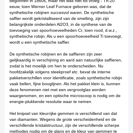
begonnen in 1860s, maar het was niet tot vroeg - Th-20
eeuw, toen Werner Leaf Furnace geboren was, dat de
synthetische robijnen succesvol waren. De synthetische
saffier wordt gekristalliseerd van de smelting, zijn zijn
belangrijkste onderdelen Al2O3, in de synthese van de
toevoeging van spoorhoeveelheden Cr, toen rood, d.w.z.,
synthetische robijn; Als u een spoorhoeveelheid Ti toevoegt,
wordt u een synthetische saffier.
De synthetische robijnen en de saffieren zijn zeer
gelijkaardig in verschijning en aard aan natuurlijke saffieren,
zodat is het moeilijk om hen te onderscheiden. Nu
hoofdzakelijk volgens steekproef etc. bevat de interne
pakketverschillen voor identificatie, zoals synthetische robijn
vaak bellen, fijne booglijnen. Als het pakket klein is, kunnen
deze fenomenen niet met een vergrootglas worden
waargenomen, en een optische microscoop is nodig om de
energie-plukkende resolutie waar te nemen.
Het knipsel van kleurrijke gemmen is verschillend van dat
van diamanten. Wegens de grote verscheidenheid en de
verschillende kristalstructuur, zijn de verschillende scherpe
methodes nodig om de glans en de kleur van gemmen te