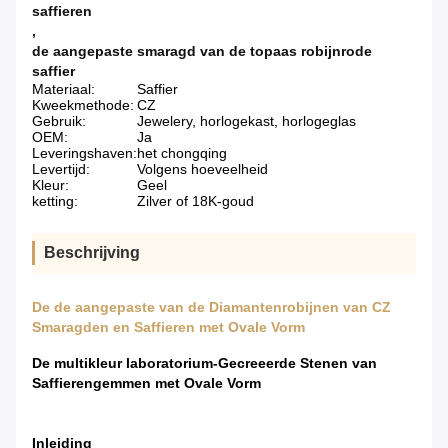
saffieren
,
de aangepaste smaragd van de topaas robijnrode
saffier
Materiaal:
Saffier
Kweekmethode:
CZ
Gebruik:
Jewelery, horlogekast, horlogeglas
OEM:
Ja
Leveringshaven:
het chongqing
Levertijd:
Volgens hoeveelheid
Kleur:
Geel
ketting:
Zilver of 18K-goud
Beschrijving
De de aangepaste van de Diamantenrobijnen van CZ
Smaragden en Saffieren met Ovale Vorm
De multikleur laboratorium-Gecreeerde Stenen van
Saffierengemmen met Ovale Vorm
Inleiding