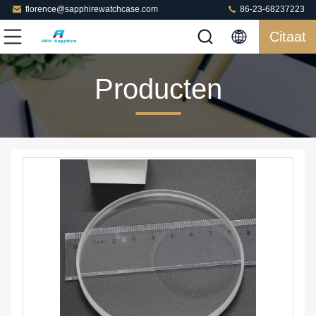
florence@sapphirewatchcase.com
86-23-68237223
Citaat
Producten