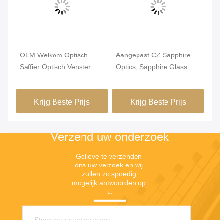
OEM Welkom Optisch
Aangepast CZ Sapphire
Mu
Saffier Optisch Venster
Optics, Sapphire Glass
Sa
oor
Transparant Met Een Stap
Cover Double Side
20
Tr
Krijg Beste Prijs
Krijg Beste Prijs
Verzend uw onderzoek
Gelieve te verzenden 
ons uw verzoek en wij 
zullen zo spoedig 
mogelijk antwoorden op 
u.