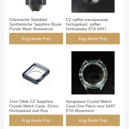
Chemische Stabiliteit
CZ saffier transparante
Synthetische Sapphire Boule
horlogekast, saffier
Purple Wear Resistance
horlogeglas ETA 6497
uurwerk
Krijg Beste Prijs
Krijg Beste Prijs
1mm Dikte CZ Sapphire
Aangepast Crystal Watch
Crystal Watch Case, 42mm
Case One Piece voor 6497
Horlogekast met Rug
ETA Movement
Krijg Beste Prijs
Krijg Beste Prijs