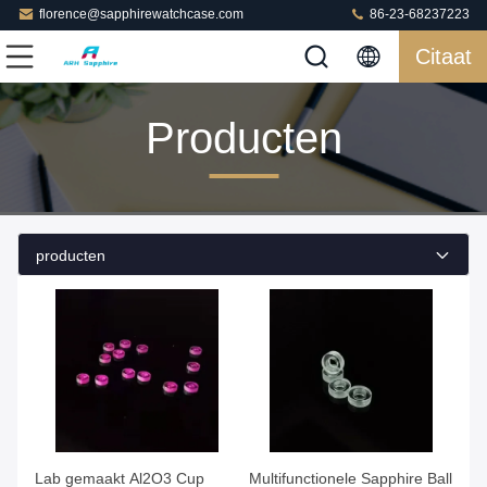
florence@sapphirewatchcase.com
86-23-68237223
Citaat
Producten
producten
Lab gemaakt Al2O3 Cup
Multifunctionele Sapphire Ball