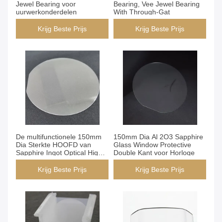
Jewel Bearing voor
Bearing, Vee Jewel Bearing
uurwerkonderdelen
With Through-Gat
Krijg Beste Prijs
Krijg Beste Prijs
De multifunctionele 150mm
150mm Dia Al 2O3 Sapphire
Dia Sterkte HOOFD van
Glass Window Protective
Sapphire Ingot Optical High
Double Kant voor Horloge
Mechanical
Krijg Beste Prijs
Krijg Beste Prijs