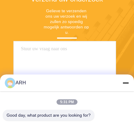
Gelieve te verzenden 
ons uw verzoek en wij 
zullen zo spoedig 
mogelijk antwoorden op 
u.
ARH
Verzend
5:31 PM
Good day, what product are you looking for?