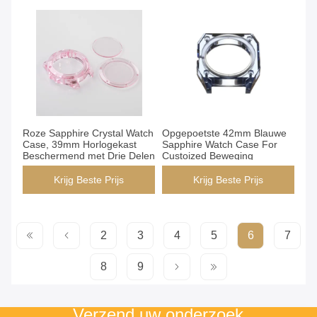
Roze Sapphire Crystal Watch
Opgepoetste 42mm Blauwe
Case, 39mm Horlogekast
Sapphire Watch Case For
Beschermend met Drie Delen
Custoized Beweging
Krijg Beste Prijs
Krijg Beste Prijs
2
3
4
5
6
7
8
9
Verzend uw onderzoek