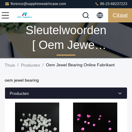
florence@sapphirewatchcase.com
86-23-68237223
Citaat
Sleutelwoorden
[ Oem Jewel
Bearing ]
/
/
Oem Jewel Bearing Online Fabrikant
Thuis
Producten
Gelijke 7
oem jewel bearing
Producten
Producten