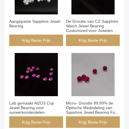
Aangepaste Sapphire Jewel
De Grootte van CZ Sapphire
Bearing
Watch Jewel Bearing
Customized voor Juwelen en
Instrumenten
Krijg Beste Prijs
Krijg Beste Prijs
Lab gemaakt Al2O3 Cup
Micro- Grootte 99,99% de
Jewel Bearing voor
Optische Mededeling van
uurwerkonderdelen
Sapphire Jewel Bearing For
Fiber
Krijg Beste Prijs
Krijg Beste Prijs