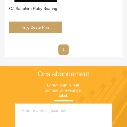
CZ Sapphire Ruby Bearing
Krijg Beste Prijs
1
Ons abonnement
Lorem sum is niet 
zomaar willekeurige 
tekst.