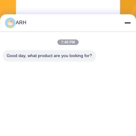
ARH
Verzend
7:40 PM
Good day, what product are you looking for?
ARH Sapphire Co., Ltd
florence@sapphirewatchcas
e.com
86-23-68237223
Zaal 2-11, Road van No.50
Yunhan, Chongqing China