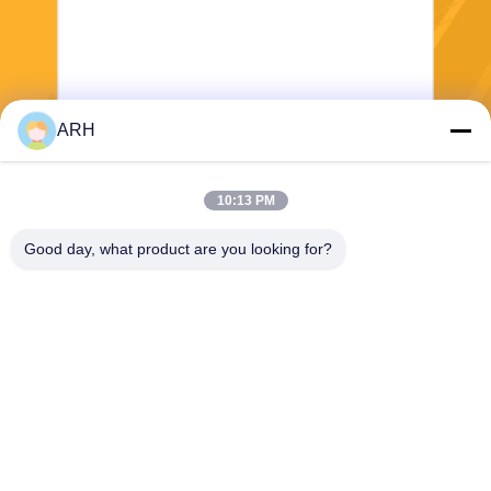
ARH
Verzend
10:13 PM
Good day, what product are you looking for?
ARH Sapphire Co., Ltd
florence@sapphirewatchcas
e.com
86-23-68237223
Zaal 2-11, Road van No.50