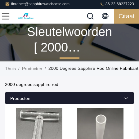
florence@sapphirewatchcase.com
86-23-68237223
Citaat
Sleutelwoorden
[ 2000
Degrees
/
/
2000 Degrees Sapphire Rod Online Fabrikant
Thuis
Producten
Sapphire Rod ]
2000 degrees sapphire rod
Gelijke 2
Producten
Producten